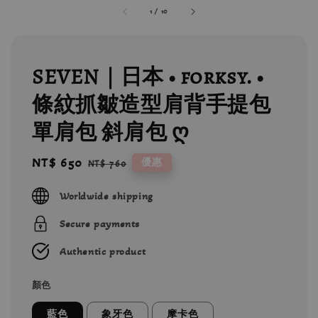
1
/
10
SEVEN｜日本 • forksy. •
條紋抓皺造型肩背手提包
單肩包 斜肩包 ღ
Sale
NT$ 650
Regular
優惠
NT$ 760
price
price
Worldwide shipping
Secure payments
Authentic product
顏色
藍色
象牙色
摩卡色