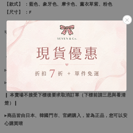
【款式】 ：藍色、象牙色、摩卡色、薰衣草紫、粉色
【尺寸】 ：F
💡訂單依照下單順序為主唷！
🔍IG搜尋：Sevenjewelry.co
▹現貨商品１～３日內寄出
▹預購商品７～２１日（不含假日）寄出，如遇缺貨請見諒！
❙ 本賣場不接受下標後要求取消訂單（下標前請三思與看清
楚）❙
▸商品皆由日本、韓國門市、官網購入，皆為正品，您可以安
心購買唷