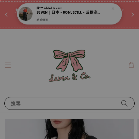
SEVEN｜日本 • BONLECILL • 反摺高腰丹寧修身牛仔褲 ღ
♡ 
唷ꕀ♡
想訂製屬於自己的『水晶手鍊』嗎ꕀ♡ 私訊我們.ᐟ.ᐟ
36 分鐘前
📣Instagram 這邊按下去
搜尋