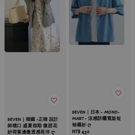
SEVEN｜日本 • MONO-
MART • 涼感防曬寬版短
SEVEN｜韓國 •正韓 設計
袖襯衫 ღ
師檔口 盛夏假期 微甜花
Regular
NT$ 430
紗荷葉邊微透感長洋 ღ