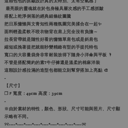
這顆包包的抓皺設計真的太特別、太有空氣感了
最亮眼的靈魂就在於包身極具層次感的手工感抓皺
搭配上乾淨俐落的經典細條紋圖騰
把日系慵懶與文青知性兩種氛圍完美揉合在一起✨
面料輕盈柔軟不咬衣物背在肩上完全沒有負擔～
拉長背帶就是隨性好看的慵懶單肩包或是斜肩包
縮短或挽著提把就能秒變精緻有型的手提托特包
寬口的大容量袋身非常耐裝放得下隨身小洋傘與平板 🌂
不管是搭配簡約的素T牛仔褲還是溫柔的棉麻洋裝
這顆設計感拉滿的造型包都能立刻幫穿搭加上亮點 🎨
-
【尺寸】
❐ F 寬度：49𝐜𝐦 高度：39𝐜𝐦
-
※由於素材的特性，顏色、形狀、尺寸可能與照片、尺寸顯
示略有不同。
୨୧----*----*----*----*----*----*----*----*----୨୧