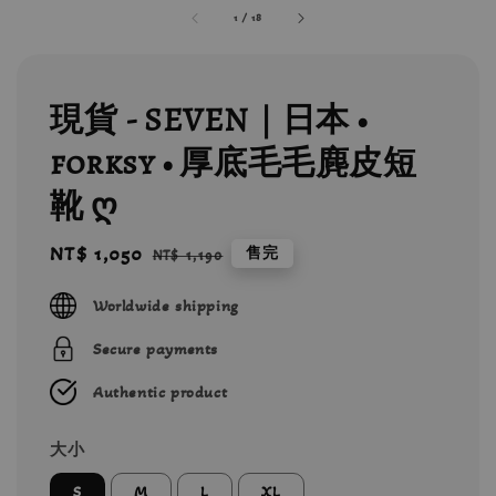
1
/
18
現貨 - SEVEN｜日本 •
forksy • 厚底毛毛麂皮短
靴 ღ
Sale
NT$ 1,050
Regular
售完
NT$ 1,190
price
price
Worldwide shipping
Secure payments
Authentic product
大小
S
M
L
XL