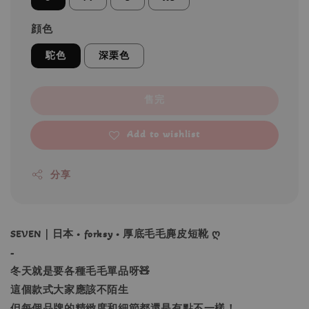
顔色
駝色
深栗色
售完
Add to wishlist
分享
SEVEN｜日本 • forksy • 厚底毛毛麂皮短靴 ღ
-
冬天就是要各種毛毛單品呀🧸
這個款式大家應該不陌生
但每個品牌的精緻度和細節都還是有點不一樣！