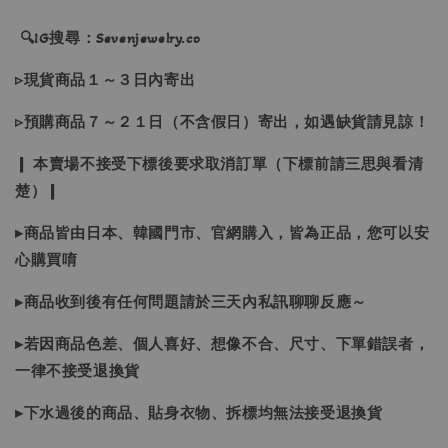
🔍IG搜尋：Sevenjewelry.co
▹現貨商品１～３日內寄出
▹預購商品７～２１日（不含假日）寄出，如遇缺貨請見諒！
❙ 本賣場不接受下標後要求取消訂單（下標前請三思與看清
楚）❙
▸商品皆由日本、韓國門市、官網購入，皆為正品，您可以安
心購買唷
▸商品收到後有任何問題請於三天內私訊聊聊反應～
▸若因商品色差、個人喜好、想像不合、尺寸、下單錯誤者，
一律不接受退換貨
▸下水過後的商品、貼身衣物、拆標均無法接受退換貨