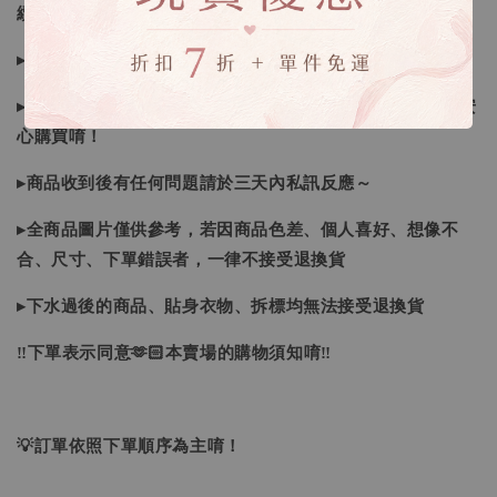
續喔
▸如遇缺斷貨情形會再另行告知，請注意訊息及信箱收件
▸商品皆由日本、韓國門市、官網購入，皆為正品，您可以安
心購買唷！
▸商品收到後有任何問題請於三天內私訊反應～
▸全商品圖片僅供參考，若因商品色差、個人喜好、想像不
合、尺寸、下單錯誤者，一律不接受退換貨
▸下水過後的商品、貼身衣物、拆標均無法接受退換貨
‼下單表示同意🫶🏻本賣場的購物須知唷‼
💡訂單依照下單順序為主唷！