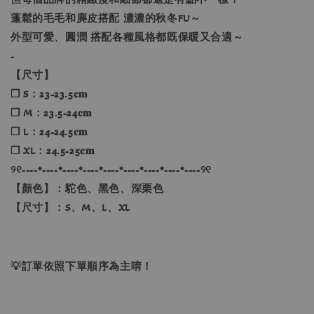
蓬鬆的毛毛和麂皮搭配 濃濃的秋冬FU～
外型可愛、圓潤 搭配各種風格都既保暖又合適～
-
【尺寸】
❐ S：23-23.5𝐜𝐦
❐ M：23.5-24𝐜𝐦
❐ L：24-24.5𝐜𝐦
❐ XL：24.5-25𝐜𝐦
୨୧----*----*----*----*----*----*----*----*----୨୧
【顏色】：駝色、黑色、深栗色
【尺寸】：S、M、L、XL
💡訂單依照下單順序為主唷！