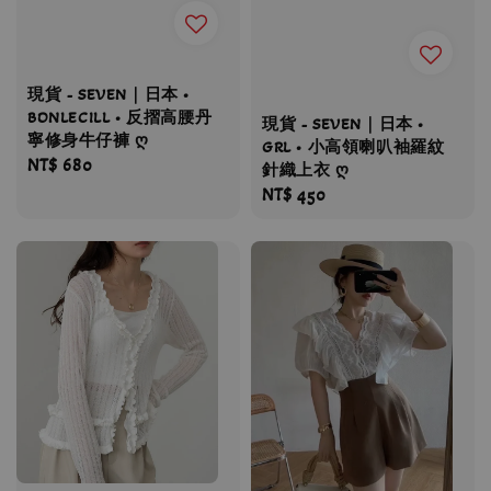
現貨 - SEVEN｜日本 •
BONLECILL • 反摺高腰丹
現貨 - SEVEN｜日本 •
寧修身牛仔褲 ღ
GRL • 小高領喇叭袖羅紋
Regular
NT$ 680
針織上衣 ღ
price
Regular
NT$ 450
price