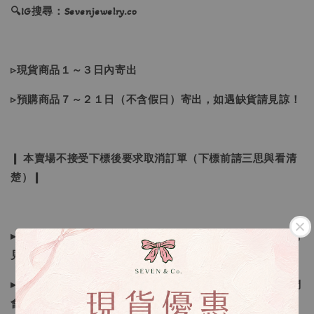
🔍IG搜尋：Sevenjewelry.co
▹現貨商品１～３日內寄出
▹預購商品７～２１日（不含假日）寄出，如遇缺貨請見諒！
❙ 本賣場不接受下標後要求取消訂單（下標前請三思與看清
楚）❙
▸所有商品皆以日本、韓國售完為止，如下單後遇缺貨情形請
見諒
▸因日本商品貨況和價格是浮動的，若遇到缺貨或者調價我們
會視情況等待下單，若您想要知道即時貨況還請主動聯繫後