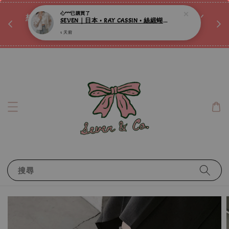
♡ 
唷ꕀ♡
想訂製屬於自己的『水晶手鍊』嗎ꕀ♡ 私訊我們.ᐟ.ᐟ
📣Instagram 這邊按下去
搜尋