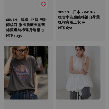
SEVEN｜日本 • JAVA •
復古水洗感純棉袖口荷葉
SEVEN｜韓國 •正韓 設計
抓褶寬版上衣 ღ
師檔口 微風晨曦天藍蕾
Regular
NT$ 670
絲滾邊純棉連身睡裙 ღ
price
Regular
NT$ 1,130
price