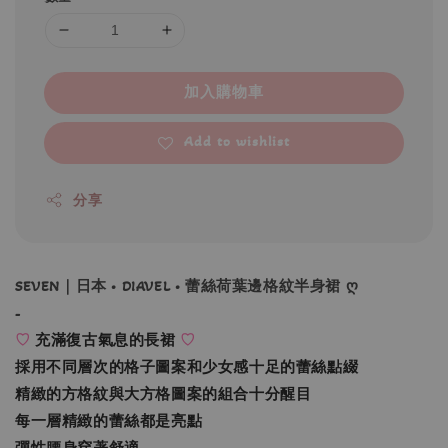
加入購物車
Add to wishlist
分享
SEVEN｜日本 • DIAVEL • 蕾絲荷葉邊格紋半身裙 ღ
-
♡
充滿復古氣息的長裙
♡
採用不同層次的格子圖案和少女感十足的蕾絲點綴
精緻的方格紋與大方格圖案的組合十分醒目
每一層精緻的蕾絲都是亮點
彈性腰身穿著舒適