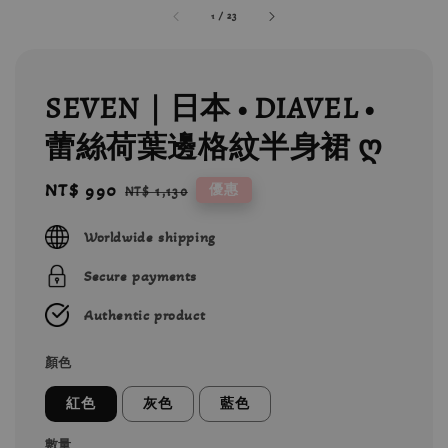
1
/
23
SEVEN｜日本 • DIAVEL •
蕾絲荷葉邊格紋半身裙 ღ
Sale
NT$ 990
Regular
優惠
NT$ 1,130
price
price
Worldwide shipping
Secure payments
Authentic product
顏色
紅色
灰色
藍色
數量