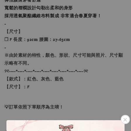
寬鬆的褶襉設計勾勒出柔和的身形
採用透氣聚酯纖維布料製成 非常適合春夏穿著！
-
【尺寸】
❐ F 長度：92𝐜𝐦 腰圍：27-65𝐜𝐦
-
※由於素材的特性，顏色、形狀、尺寸可能與照片、尺寸顯
示略有不同。
୨୧----*----*----*----*----*----*----*----*----୨୧
【款式】：紅色、灰色、藍色
【尺寸】：F
💡訂單依照下單順序為主唷！