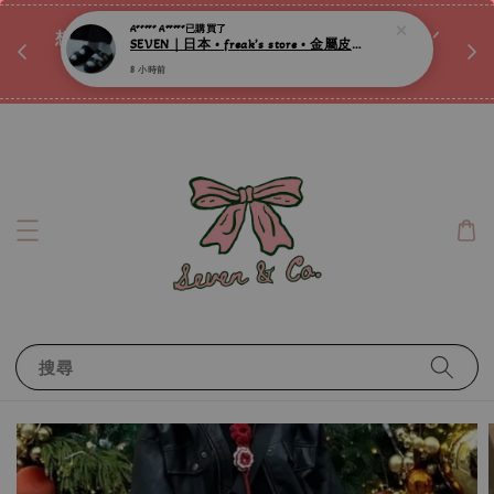
♡ 
8 小時前
唷ꕀ♡
想訂製屬於自己的『水晶手鍊』嗎ꕀ♡ 私訊我們.ᐟ.ᐟ
📣Instagram 這邊按下去
搜尋