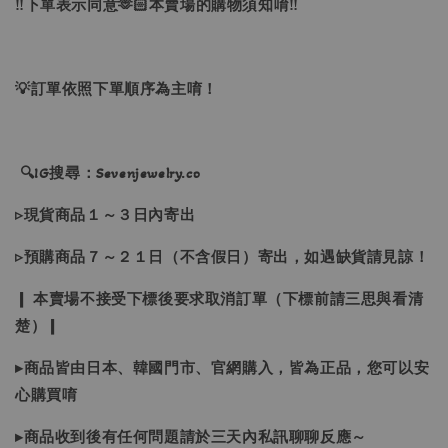
‼下單表示同意🫶🏻本賣場的購物須知唷‼
💡訂單依照下單順序為主唷！
🔍IG搜尋：Sevenjewelry.co
▹現貨商品１～３日內寄出
▹預購商品７～２１日（不含假日）寄出，如遇缺貨請見諒！
❙ 本賣場不接受下標後要求取消訂單（下標前請三思與看清
楚）❙
▸商品皆由日本、韓國門市、官網購入，皆為正品，您可以安
心購買唷
▸商品收到後有任何問題請於三天內私訊聊聊反應～