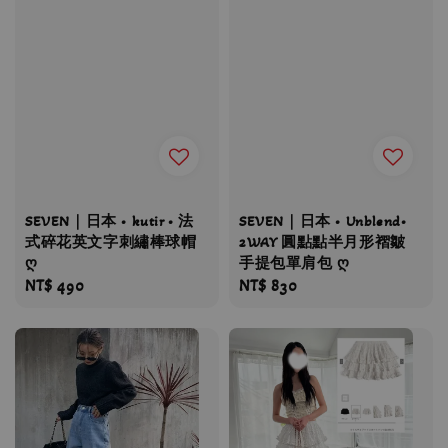
SEVEN｜日本 • kutir • 法
SEVEN｜日本 • Unblend•
式碎花英文字刺繡棒球帽
2WAY 圓點點半月形褶皺
ღ
手提包單肩包 ღ
Regular
NT$ 490
Regular
NT$ 830
price
price