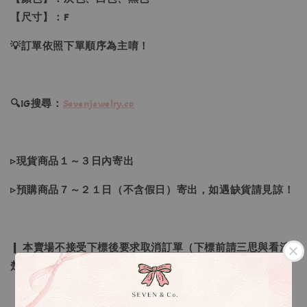
【尺寸】：F
💡訂單依照下單順序為主唷！
🔍IG搜尋：
Sevenjewelry.co
▹現貨商品１～３日內寄出
▹預購商品７～２１日（不含假日）寄出，如遇缺貨請見諒！
❙ 本賣場不接受下標後要求取消訂單（下標前請三思與看清
楚）❙