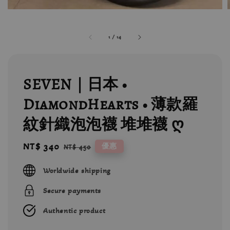
1
/
14
SEVEN｜日本 •
DiamondHearts • 薄款羅
紋針織泡泡襪 堆堆襪 ღ
Sale
NT$ 340
Regular
優惠
NT$ 450
price
price
Worldwide shipping
Secure payments
Authentic product