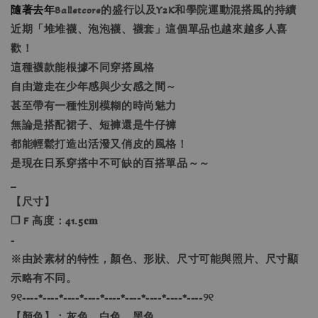
隨著去年
Balletcore
的盛行以及Y2K和學院運動混搭風的持續
近期「堆堆襪、泡泡襪、襪套」這個單品也越來越多人喜
歡！
這種襪款能根據不同穿搭風格
自由遊走在少年感與少女感之間～
甚至帶有一種性別模糊的時尚魅力
無論是搭配裙子、短褲還是牛仔褲
都能輕鬆打造出活潑又俏皮的風格！
是現在日系穿搭中不可缺的百搭單品～～
_
【尺寸】
❐ F 高度：41.5𝐜𝐦
-
※由於素材的特性，顏色、形狀、尺寸可能與照片、尺寸顯
示略有不同。
୨୧----*----*----*----*----*----*----*----*----୨୧
【顏色】：灰色、白色、黑色