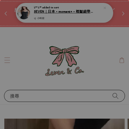
♡ 
唷ꕀ♡
想訂製屬於自己的『水晶手鍊』嗎ꕀ♡ 私訊我們.ᐟ.ᐟ
📣Instagram 這邊按下去
搜尋