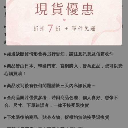
▸所有商品皆以日本、韓國售完為止，如下單後遇缺貨情形請
見諒
▸因日本商品貨況和價格是浮動的，若遇到缺貨或者調價我們
會視情況等待下單，若您想要知道即時貨況還請主動聯繫後
續喔
▸如遇缺斷貨情形會再另行告知，請注意訊息及信箱收件
▸商品皆由日本、韓國門市、官網購入，皆為正品，您可以安
心購買唷！
▸商品收到後有任何問題請於三天內私訊反應～
▸全商品圖片僅供參考，若因商品色差、個人喜好、想像不
合、尺寸、下單錯誤者，一律不接受退換貨
▸下水過後的商品、貼身衣物、拆標均無法接受退換貨