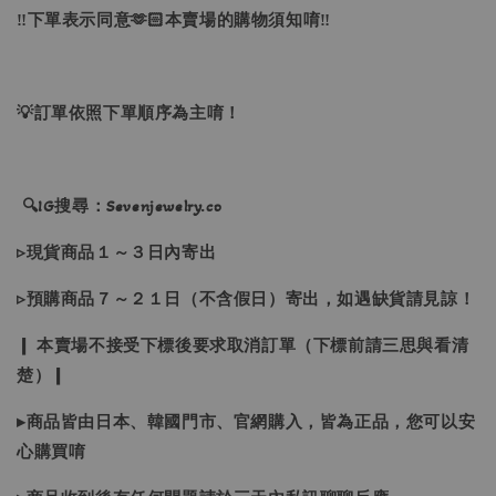
‼下單表示同意🫶🏻本賣場的購物須知唷‼
💡訂單依照下單順序為主唷！
🔍IG搜尋：Sevenjewelry.co
▹現貨商品１～３日內寄出
▹預購商品７～２１日（不含假日）寄出，如遇缺貨請見諒！
❙ 本賣場不接受下標後要求取消訂單（下標前請三思與看清
楚）❙
▸商品皆由日本、韓國門市、官網購入，皆為正品，您可以安
心購買唷