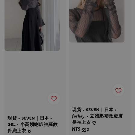
現貨 - SEVEN｜日本 •
forksy. • 立體壓褶微透膚
現貨 - SEVEN｜日本 •
長袖上衣 ღ
GRL • 小高領喇叭袖羅紋
Regular
NT$ 550
針織上衣 ღ