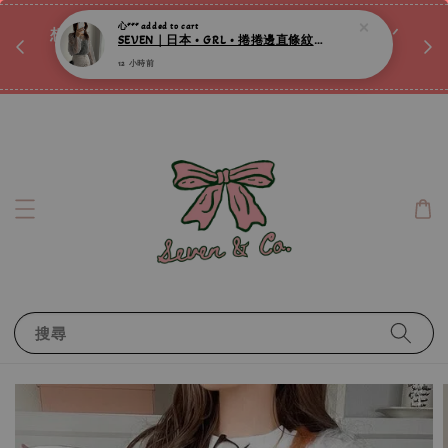
12 小時前
♡ 
唷ꕀ♡
想訂製屬於自己的『水晶手鍊』嗎ꕀ♡ 私訊我們.ᐟ.ᐟ
📣Instagram 這邊按下去
搜尋