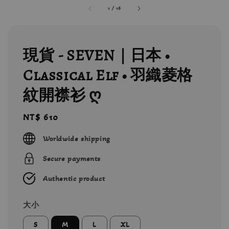
1
/
16
現貨 - SEVEN｜日本 •
Classical Elf • 羽織菱格
紋開襟衫 ღ
Regular
NT$ 610
price
Worldwide shipping
Secure payments
Authentic product
大小
S
M
L
XL