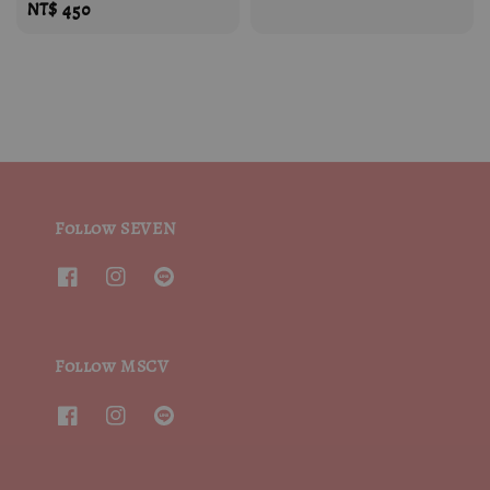
price
Regular
NT$ 450
price
Follow SEVEN
Follow MSCV