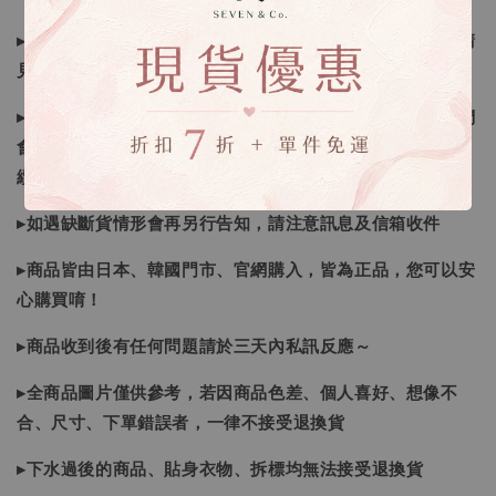
▸所有商品皆以日本、韓國售完為止，如下單後遇缺貨情形請
見諒
▸因日本商品貨況和價格是浮動的，若遇到缺貨或者調價我們
會視情況等待下單，若您想要知道即時貨況還請主動聯繫後
續喔
▸如遇缺斷貨情形會再另行告知，請注意訊息及信箱收件
▸商品皆由日本、韓國門市、官網購入，皆為正品，您可以安
心購買唷！
▸商品收到後有任何問題請於三天內私訊反應～
▸全商品圖片僅供參考，若因商品色差、個人喜好、想像不
合、尺寸、下單錯誤者，一律不接受退換貨
▸下水過後的商品、貼身衣物、拆標均無法接受退換貨