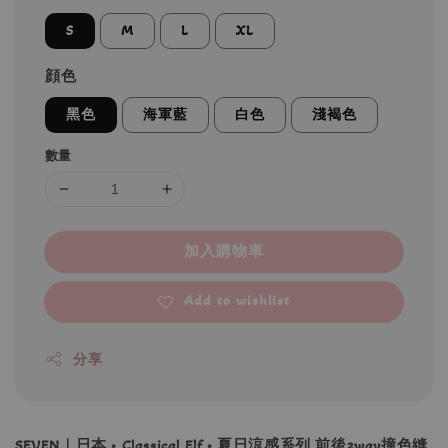
S
M
L
XL
顔色
黑色
海軍藍
白色
淺褐色
數量
加入購物車
Add to wishlist
分享
SEVEN｜日本 • Classical Elf • 夏日涼感系列 前後2way撞色縫