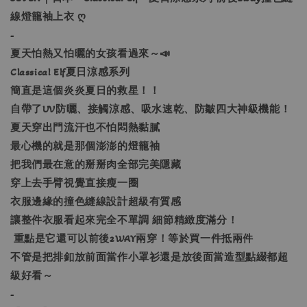
線燈籠袖上衣 ღ
-
夏天怕熱又怕曬的女孩看過來～📣
Classical Elf夏日涼感系列
簡直是這個炎炎夏日的救星！！
自帶了UV防曬、接觸涼感、吸水速乾、防皺四大神級機能！
夏天穿出門流汗也不怕悶熱黏膩
最心機的就是那個澎澎的燈籠袖
把我們最在意的掰掰肉全部完美隱藏
穿上去手臂視覺直接瘦一圈
衣服邊緣的撞色縫線設計超級有質感
讓整件衣服看起來完全不單調 細節精緻度滿分！
重點是它還可以前後2WAY兩穿！等於買一件抵兩件
不管是把排釦放前面當作小罩衫還是放後面當造型點綴都超
級好看～
-