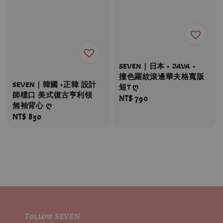
SEVEN｜日本 • JAVA •
撞色羅紋滾邊華夫格寬版
SEVEN｜韓國 •正韓 設計
短T ღ
師檔口 美式復古亨利領
Regular
NT$ 790
無袖背心 ღ
price
Regular
NT$ 850
price
Follow SEVEN