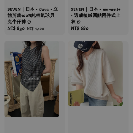
SEVEN｜日本 • Java • 立
SEVEN｜日本 • moment+
體剪裁100%純棉氣球貝
• 透膚植絨圓點兩件式上
克牛仔褲 ღ
衣 ღ
Sale
NT$ 830
Regular
Regular
NT$ 680
NT$ 1,100
price
price
price