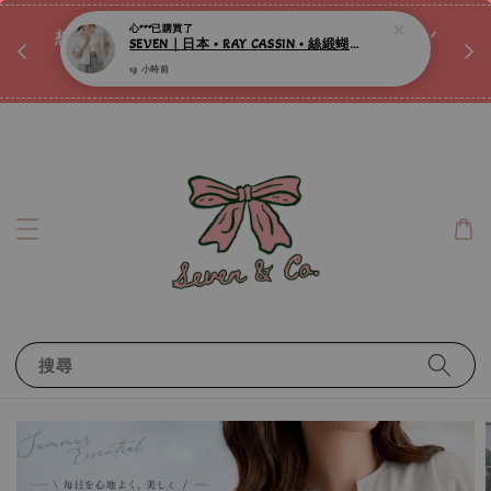
♡ 
唷ꕀ♡
想訂製屬於自己的『水晶手鍊』嗎ꕀ♡ 私訊我們.ᐟ.ᐟ
📣Instagram 這邊按下去
搜尋