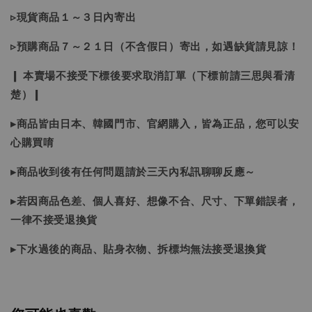
▹現貨商品１～３日內寄出
▹預購商品７～２１日（不含假日）寄出，如遇缺貨請見諒！
❙ 本賣場不接受下標後要求取消訂單（下標前請三思與看清
楚）❙
▸商品皆由日本、韓國門市、官網購入，皆為正品，您可以安
心購買唷
▸商品收到後有任何問題請於三天內私訊聊聊反應～
▸若因商品色差、個人喜好、想像不合、尺寸、下單錯誤者，
一律不接受退換貨
▸下水過後的商品、貼身衣物、拆標均無法接受退換貨