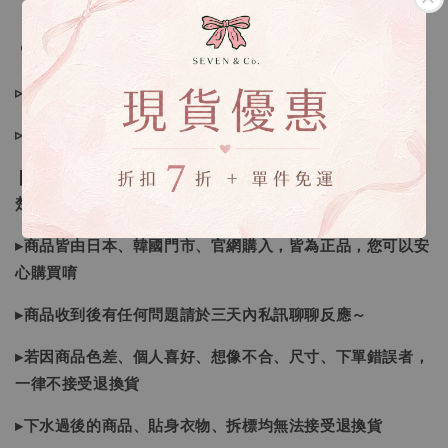
🔍IG搜尋：Sevenjewelry.co
▹現貨商品１～３日內寄出
▹預購商品７～２１日（不含假日）寄出，如遇缺貨請見諒！
❙ 本賣場不接受下標後要求取消訂單（下標前請三思與看清
楚）❙
▸商品皆由日本、韓國門市、官網購入，皆為正品，您可以安
心購買唷
▸商品收到後有任何問題請於三天內私訊聊聊反應～
▸若因商品色差、個人喜好、想像不合、尺寸、下單錯誤者，
一律不接受退換貨
▸下水過後的商品、貼身衣物、拆標均無法接受退換貨