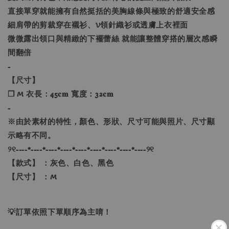
直接單穿就能擁有自然挺括的美胸線條與極致的舒適安全感
細肩帶的剪裁穿在襯衫、V領針織衫或透膚上衣裡面
微微露出領口與精緻的下襬蕾絲 就能讓整體穿搭的層次感瞬
間翻倍
-
【尺寸】
❐ M 衣長：45𝐜𝐦 寬度：32𝐜𝐦
-
※由於素材的特性，顏色、形狀、尺寸可能與照片、尺寸顯
示略有不同。
୨୧----*----*----*----*----*----*----*----*----୨୧
【款式】 ：灰色、白色、黑色
【尺寸】 ：M
💡訂單依照下單順序為主唷！