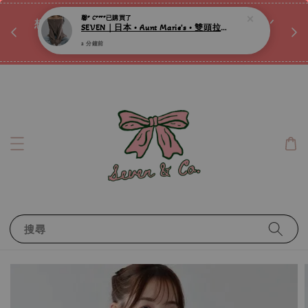
馨* C****
已購買了
♡ 
SEVEN｜日本 • Aunt Marie's • 雙頭拉鍊露肩蓬袖上衣 ღ
唷ꕀ♡
想訂製屬於自己的『水晶手鍊』嗎ꕀ♡ 私訊我們.ᐟ.ᐟ
2 分鐘前
📣Instagram 這邊按下去
搜尋