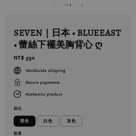
1
/
9
SEVEN｜日本 • BLUEEAST
• 蕾絲下襬美胸背心 ღ
Regular
NT$ 550
price
Worldwide shipping
Secure payments
Authentic product
顏色
黑色
白色
灰色
數量