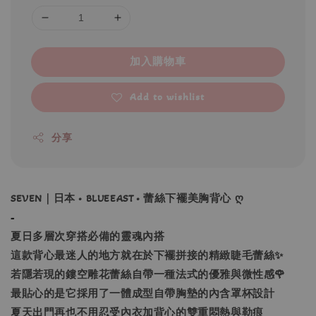
加入購物車
Add to wishlist
分享
SEVEN｜日本 • BLUEEAST • 蕾絲下襬美胸背心 ღ
-
夏日多層次穿搭必備的靈魂內搭
這款背心最迷人的地方就在於下襬拼接的精緻睫毛蕾絲✨
若隱若現的鏤空雕花蕾絲自帶一種法式的優雅與微性感🌹
最貼心的是它採用了一體成型自帶胸墊的內含罩杯設計
夏天出門再也不用忍受內衣加背心的雙重悶熱與勒痕