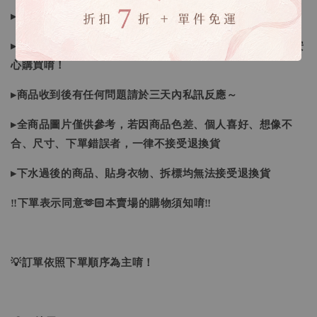
▸如遇缺斷貨情形會再另行告知，請注意訊息及信箱收件
▸商品皆由日本、韓國門市、官網購入，皆為正品，您可以安
心購買唷！
▸商品收到後有任何問題請於三天內私訊反應～
▸全商品圖片僅供參考，若因商品色差、個人喜好、想像不
合、尺寸、下單錯誤者，一律不接受退換貨
▸下水過後的商品、貼身衣物、拆標均無法接受退換貨
‼下單表示同意🫶🏻本賣場的購物須知唷‼
💡訂單依照下單順序為主唷！