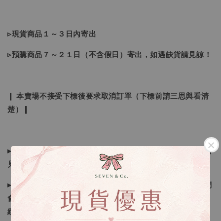
▹現貨商品１～３日內寄出
▹預購商品７～２１日（不含假日）寄出，如遇缺貨請見諒！
❙ 本賣場不接受下標後要求取消訂單（下標前請三思與看清
楚）❙
▸所有商品皆以日本、韓國售完為止，如下單後遇缺貨情形請
見諒
▸因日本商品貨況和價格是浮動的，若遇到缺貨或者調價我們
會視情況等待下單，若您想要知道即時貨況還請主動聯繫後
續喔