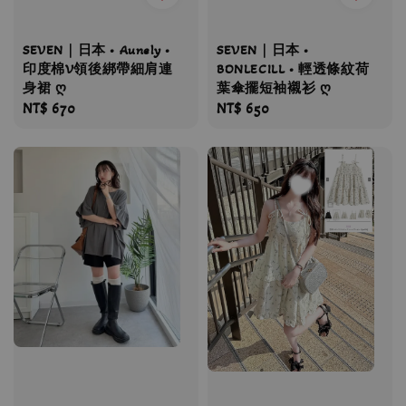
SEVEN｜日本 • Aunely •
SEVEN｜日本 •
印度棉V領後綁帶細肩連
BONLECILL • 輕透條紋荷
身裙 ღ
葉傘擺短袖襯衫 ღ
Regular
NT$ 670
Regular
NT$ 650
price
price