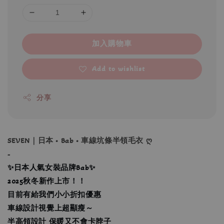
加入購物車
Add to wishlist
分享
SEVEN｜日本 • Bab • 車線坑條半領毛衣 ღ
-
✨日本人氣女裝品牌Bab✨
2025秋冬新作上市！！
目前有給我們小小折扣優惠
車線設計視覺上超顯瘦～
半高領設計 保暖又不會卡脖子