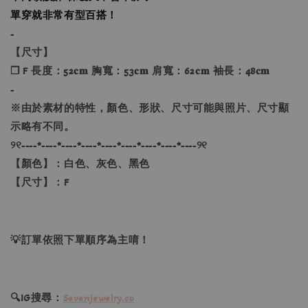
單穿就非常有型百搭！
-
【尺寸】
❐ F 長度：52𝐜𝐦 胸寬：53𝐜𝐦 肩寬：62𝐜𝐦 袖長：48𝐜𝐦
-
※由於素材的特性，顏色、形狀、尺寸可能與照片、尺寸顯
示略有不同。
୨୧----*----*----*----*----*----*----*----*----୨୧
【顏色】：白色、灰色、黑色
【尺寸】：F
💡訂單依照下單順序為主唷！
🔍IG搜尋：
Sevenjewelry.co