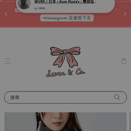
♡ 
唷ꕀ♡
想訂製屬於自己的『水晶手鍊』嗎ꕀ♡ 私訊我們.ᐟ.ᐟ
📣Instagram 這邊按下去
搜尋