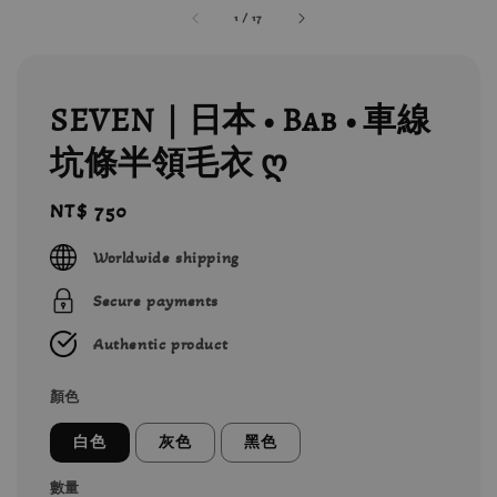
1
/
17
SEVEN｜日本 • Bab • 車線
坑條半領毛衣 ღ
Regular
NT$ 750
price
Worldwide shipping
Secure payments
Authentic product
顏色
白色
灰色
黑色
數量