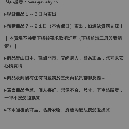
🔍IG搜尋：Sevenjewelry.co
▹現貨商品１～３日內寄出
▹預購商品７～２１日（不含假日）寄出，如遇缺貨請見諒！
❙ 本賣場不接受下標後要求取消訂單（下標前請三思與看清
楚）❙
▸商品皆由日本、韓國門市、官網購入，皆為正品，您可以安
心購買唷
▸商品收到後有任何問題請於三天內私訊聊聊反應～
▸若因商品色差、個人喜好、想像不合、尺寸、下單錯誤者，
一律不接受退換貨
▸下水過後的商品、貼身衣物、拆標均無法接受退換貨