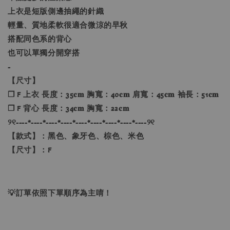
上衣是短版側邊抽繩的針織
輕量、質地柔軟很適合微涼的早秋
搭配同色系的背心
也可以單獨分開穿搭
-
【尺寸】
❐ F 上衣 長度：35𝐜𝐦 胸寬：40𝐜𝐦 肩寬：45𝐜𝐦 袖長：51𝐜𝐦
❐ F 背心 長度：34𝐜𝐦 胸寬：22𝐜𝐦
୨୧----*----*----*----*----*----*----*----*----୨୧
【款式】：黑色、象牙色、棕色、米色
【尺寸】：F
💡訂單依照下單順序為主唷！