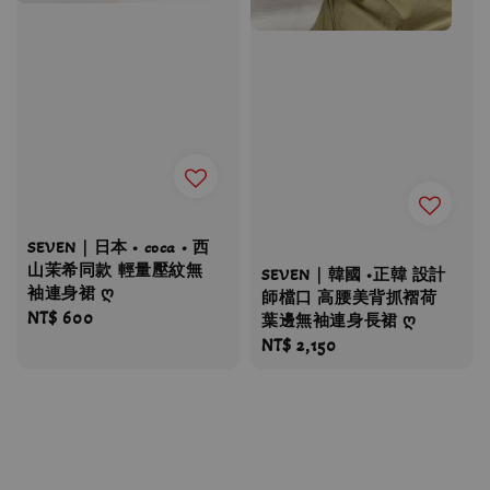
SEVEN｜日本 • coca • 西
山茉希同款 輕量壓紋無
SEVEN｜韓國 •正韓 設計
袖連身裙 ღ
師檔口 高腰美背抓褶荷
Regular
NT$ 600
葉邊無袖連身長裙 ღ
price
Regular
NT$ 2,150
price