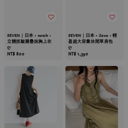
SEVEN｜日本 • notch •
SEVEN｜日本 • Java • 輕
立體抓皺層疊抹胸上衣
盈超大容量休閒單肩包
ღ
ღ
Regular
NT$ 800
Regular
NT$ 1,390
price
price