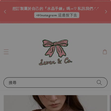
♡ 
唷ꕀ♡
想訂製屬於自己的『水晶手鍊』嗎ꕀ♡ 私訊我們.ᐟ.ᐟ
📣Instagram 這邊按下去
搜尋