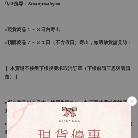
🔍IG搜尋：Sevenjewelry.co
▹現貨商品１～３日內寄出
▹預購商品７～２１日（不含假日）寄出，如遇缺貨請見諒！
❙ 本賣場不接受下標後要求取消訂單（下標前請三思與看清
楚）❙
▸所有商品皆以日本、韓國售完為止，如下單後遇缺貨情形請
見諒
▸因日本商品貨況和價格是浮動的，若遇到缺貨或者調價我們
會視情況等待下單，若您想要知道即時貨況還請主動聯繫後