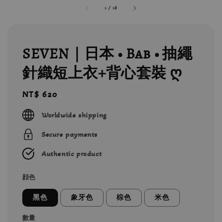
1
/
18
SEVEN｜日本 • Bab • 抽繩
針織短上衣+背心套裝 ღ
Regular
NT$ 620
price
Worldwide shipping
Secure payments
Authentic product
顔色
黑色
象牙色
棕色
米色
數量