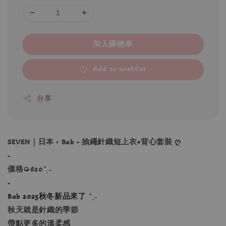
加入購物車
Add to wishlist
分享
SEVEN｜日本 • Bab • 抽繩針織短上衣+背心套裝 ღ
-
価格➭620´ˎ˗
-
Bab 2025秋冬新品來了
´ˎ˗
秋天就是針織的季節
帶點更多的溫柔感