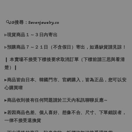
🔍IG搜尋：Sevenjewelry.co
▹現貨商品１～３日內寄出
▹預購商品７～２１日（不含假日）寄出，如遇缺貨請見諒！
❙ 本賣場不接受下標後要求取消訂單（下標前請三思與看清
楚）❙
▸商品皆由日本、韓國門市、官網購入，皆為正品，您可以安
心購買唷
▸商品收到後有任何問題請於三天內私訊聊聊反應～
▸若因商品色差、個人喜好、想像不合、尺寸、下單錯誤者，
一律不接受退換貨