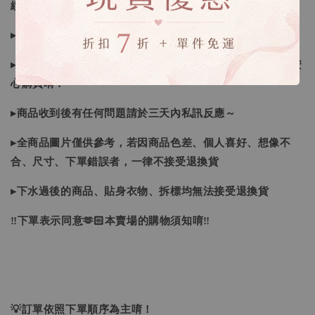
續喔
▸如遇缺斷貨情形會再另行告知，請注意訊息及信箱收件
▸商品皆由日本、韓國門市、官網購入，皆為正品，您可以安
心購買唷！
▸商品收到後有任何問題請於三天內私訊反應～
▸全商品圖片僅供參考，若因商品色差、個人喜好、想像不
合、尺寸、下單錯誤者，一律不接受退換貨
▸下水過後的商品、貼身衣物、拆標均無法接受退換貨
‼下單表示同意🫶🏻本賣場的購物須知唷‼
💡訂單依照下單順序為主唷！