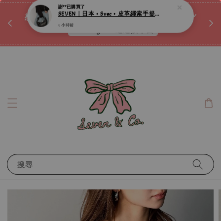
♡ 
唷ꕀ♡
想訂製屬於自己的『水晶手鍊』嗎ꕀ♡ 私訊我們.ᐟ.ᐟ
📣Instagram 這邊按下去
搜尋