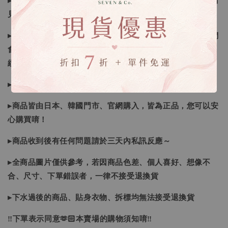
▸所有商品皆以日本、韓國售完為止，如下單後遇缺貨情形請
見諒
▸因日本商品貨況和價格是浮動的，若遇到缺貨或者調價我們
會視情況等待下單，若您想要知道即時貨況還請主動聯繫後
續喔
▸如遇缺斷貨情形會再另行告知，請注意訊息及信箱收件
▸商品皆由日本、韓國門市、官網購入，皆為正品，您可以安
心購買唷！
▸商品收到後有任何問題請於三天內私訊反應～
▸全商品圖片僅供參考，若因商品色差、個人喜好、想像不
合、尺寸、下單錯誤者，一律不接受退換貨
▸下水過後的商品、貼身衣物、拆標均無法接受退換貨
‼下單表示同意🫶🏻本賣場的購物須知唷‼