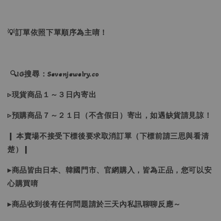
💡訂單依照下單順序為主唷！
🔍IG搜尋：Sevenjewelry.co
▹現貨商品１～３日內寄出
▹預購商品７～２１日（不含假日）寄出，如遇缺貨請見諒！
❙ 本賣場不接受下標後要求取消訂單（下標前請三思與看清
楚）❙
▸商品皆由日本、韓國門市、官網購入，皆為正品，您可以安
心購買唷
▸商品收到後有任何問題請於三天內私訊聊聊反應～