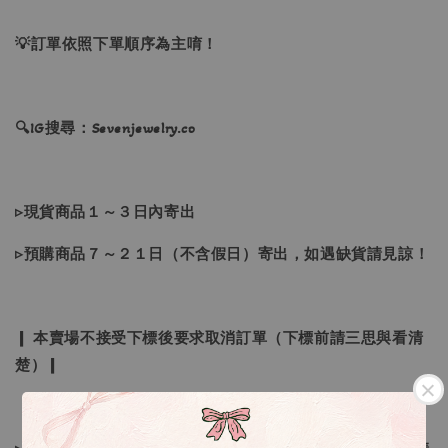
💡訂單依照下單順序為主唷！
🔍IG搜尋：Sevenjewelry.co
▹現貨商品１～３日內寄出
▹預購商品７～２１日（不含假日）寄出，如遇缺貨請見諒！
❙ 本賣場不接受下標後要求取消訂單（下標前請三思與看清
楚）❙