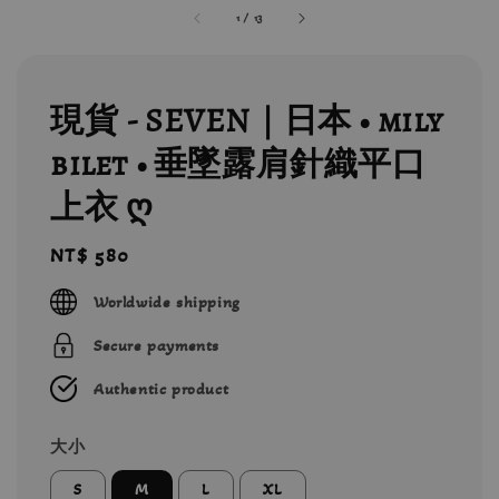
1
/
13
現貨 - SEVEN｜日本 • mily
bilet • 垂墜露肩針織平口
上衣 ღ
Regular
NT$ 580
price
Worldwide shipping
Secure payments
Authentic product
大小
S
M
L
XL