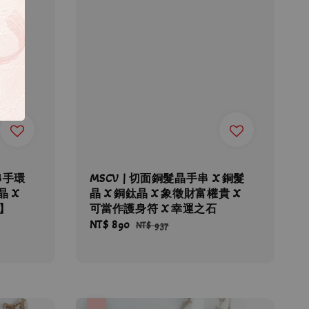
串手環
MSCV | 切面銅髮晶手串 X 銅髮
晶 X
晶 X 銅鈦晶 X 象徵財富權貴 X
石】
可當作護身符 X 幸運之石
Sale
NT$ 890
Regular
NT$ 937
price
price
優惠