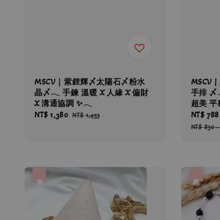
MSCV｜紫鋰輝〆太陽石〆粉水
MSCV 
晶〆𓂃 手鍊 溫暖 X 人緣 X 偏財
手排 〆
X 溝通協調 ✨𓂃
超美 平
Sale
NT$ 1,380
Regular
Sale
NT$ 788
NT$ 1,453
price
price
price
NT$ 830
優惠
優惠