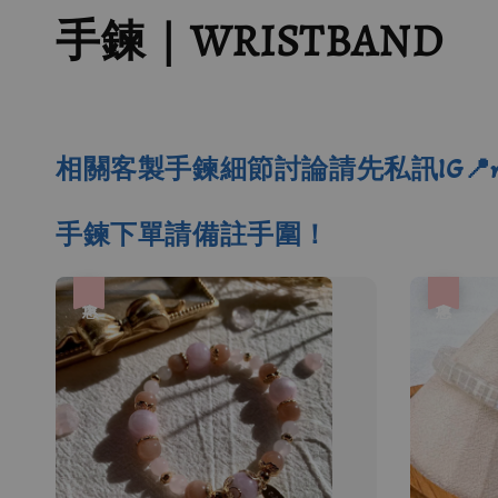
手鍊｜WRISTBAND
相關客製手鍊細節討論請先私訊IG📍mscrys
手鍊下單請備註手圍！
優惠
優惠