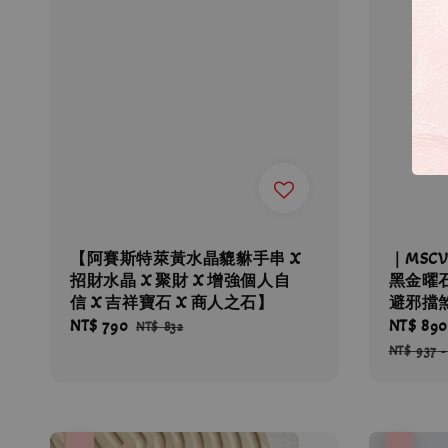
【阿賽斯特萊黃水晶貔貅手串 X
｜MSC
招財水晶 X 聚財 X 增強個人自
黑金曜石
信 X 吉祥寶石 X 商人之石】
避邪擋
Sale
NT$ 790
Regular
Sale
NT$ 890
NT$ 832
price
price
price
NT$ 937
優惠
優惠