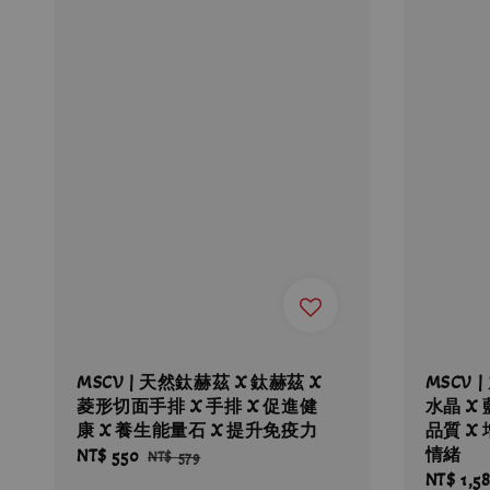
MSCV | 天然鈦赫茲 X 鈦赫茲 X
MSCV 
菱形切面手排 X 手排 X 促進健
水晶 X
康 X 養生能量石 X 提升免疫力
品質 X
情緒
Sale
NT$ 550
Regular
NT$ 579
Sale
NT$ 1,5
price
price