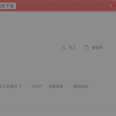
 這邊按下去
登入
購物車
 日本工匠飾品 𐙚
𝕄𝕊𝕁ℙ
品牌故事
購物須知