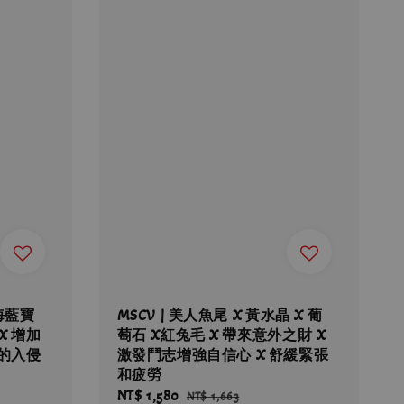
 海藍寶
MSCV | 美人魚尾 X 黃水晶 X 葡
X 增加
萄石 X紅兔毛 X 帶來意外之財 X
量的入侵
激發鬥志增強自信心 X 舒緩緊張
和疲勞
Sale
NT$ 1,580
Regular
NT$ 1,663