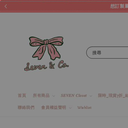
想訂製屬
搜尋
首頁
所有商品
𝑺𝑬𝑽𝑬𝑵 𝑪𝒍𝒐𝒔𝒆𝒕
限時_現貨7折_結
聯絡我們
會員權益聲明
Wishlist