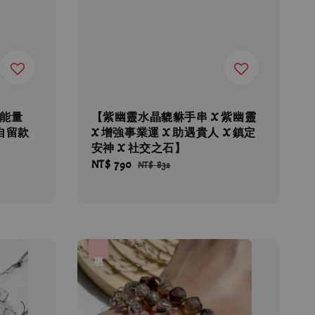
x能量
【紫幽靈水晶貔貅手串 X 紫幽靈
自留款
X 增強事業運 X 助遇貴人 X 鎮定
安神 X 社交之石】
Sale
NT$ 790
Regular
NT$ 832
price
price
優惠