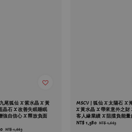
| 九尾狐仙 X 紫水晶 X 黃
MSCV | 狐仙 X 太陽石 X
 藍晶石 X 改善失眠睡眠
X 黃水晶 X 帶來意外之財 
 增強自信心 X 釋放負面
客人緣業績 X 阻擋負能
Sale
NT$ 1,580
Regular
NT$ 1,663
80
Regular
price
price
NT$ 1,663