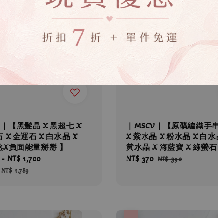
V｜【黑髮晶 X 黑超七 X
｜MSCV｜【原礦編織手
 X 金運石 X 白水晶 X
X 紫水晶 X 粉水晶 X 白水
煞X負面能量掰掰 】
黃水晶 X 海藍寶 X 綠螢
-
NT$ 1,700
Regular
Sale
NT$ 370
Regular
NT$ 390
price
price
price
-
NT$ 1,789
優惠