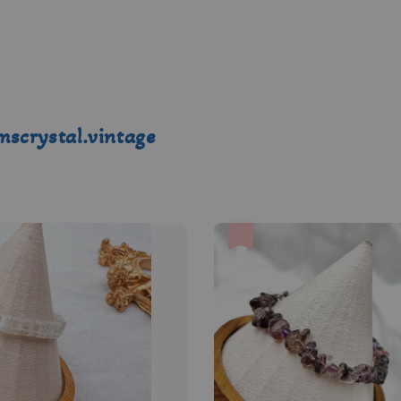
tal.vintage
優惠