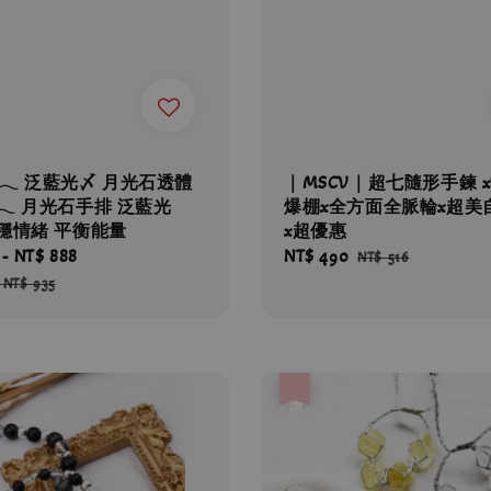
| 𓂃 泛藍光〆 月光石透體
｜MSCV｜超七隨形手鍊 
𓂃 月光石手排 泛藍光
爆棚x全方面全脈輪x超美
穩情緒 平衡能量
x超優惠
-
NT$ 888
Regular
Sale
NT$ 490
Regular
NT$ 516
price
price
price
-
NT$ 935
優惠