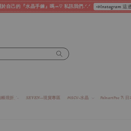
於自己的『水晶手鍊』嗎ꕀ♡ 私訊我們.ᐟ.ᐟ
📣Instagram
帳現折ˎˊ˗
𝑺𝑬𝑽𝑬𝑵--現貨專區
MSCV-水晶
PalnartPoc 